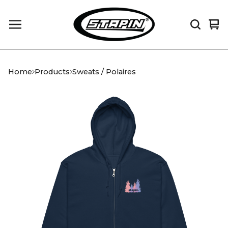
Vi
0
car
it
Home
Products
Sweats / Polaires